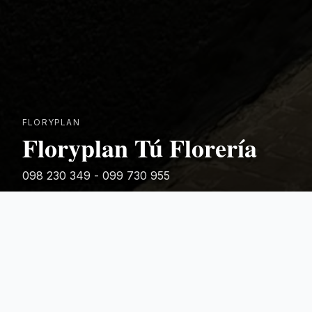
FLORYPLAN
Floryplan Tú Florería
098 230 349 - 099 730 955
Rivera 881
Categorias Destacadas