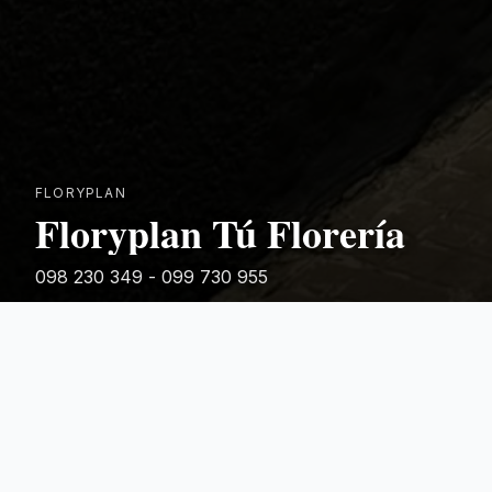
FLORYPLAN
Floryplan Tú Florería
098 230 349 - 099 730 955
Rivera 881
Categorias Destacadas