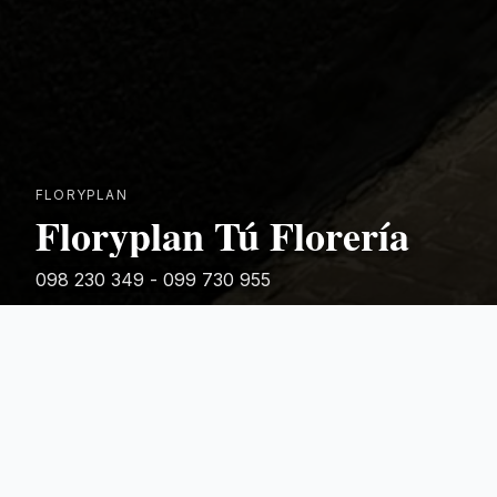
FLORYPLAN
Floryplan Tú Florería
098 230 349 - 099 730 955
Rivera 881
Categorias Destacadas