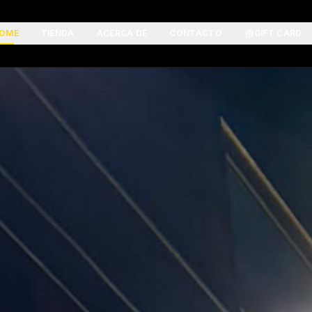
OME
TIENDA
ACERCA DE
CONTACTO
GIFT CARD