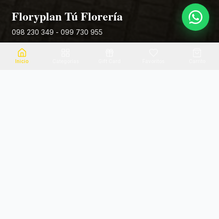
Floryplan Tú Florería
098 230 349 - 099 730 955
Rivera 881
Inicio
Categorias
Gift Card
Favoritos
Carrito
Envio el mismo dia
Flores frescas
Consultanos por zona
Calidad garantizada
Pago seguro
Soporte dedicado
100% seguro
Te ayudamos por WhatsApp