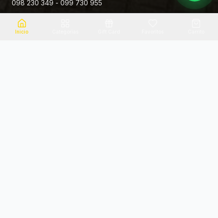
098 230 349 - 099 730 955
Rivera 881
Inicio
Categorias
Gift Card
Favoritos
Carrito
Envio el mismo dia
Flores frescas
Consultanos por zona
Calidad garantizada
Pago seguro
Soporte dedicado
100% seguro
Te ayudamos por WhatsApp
Categorias Destacadas
Explora por categoria