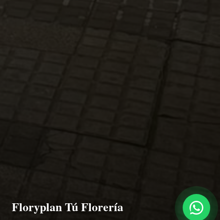
Floryplan Tú Florería