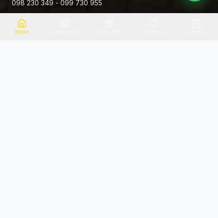
098 230 349 - 099 730 955
Rivera 881
Inicio
Categorias
Gift Card
Favoritos
Carrito
Envio el mismo dia
Flores frescas
Consultanos por zona
Calidad garantizada
Pago seguro
Soporte dedicado
100% seguro
Te ayudamos por WhatsApp
Categorias Destacadas
Explora por categoria