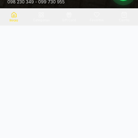
098 230 349 - 099 730 955
Rivera 881
Inicio
Categorias
Gift Card
Favoritos
Carrito
Envio el mismo dia
Flores frescas
Consultanos por zona
Calidad garantizada
Pago seguro
Soporte dedicado
100% seguro
Te ayudamos por WhatsApp
Categorias Destacadas
Explora por categoria