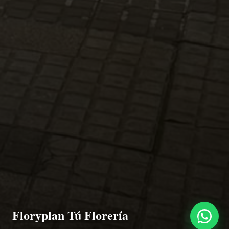
Floryplan Tú Florería