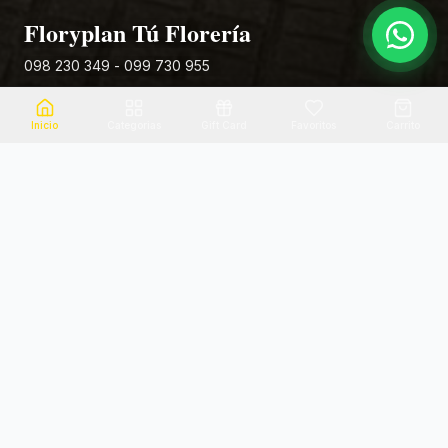
Floryplan Tú Florería
098 230 349 - 099 730 955
Rivera 881
Inicio
Categorias
Gift Card
Favoritos
Carrito
Envio el mismo dia
Flores frescas
Consultanos por zona
Calidad garantizada
Pago seguro
Soporte dedicado
100% seguro
Te ayudamos por WhatsApp