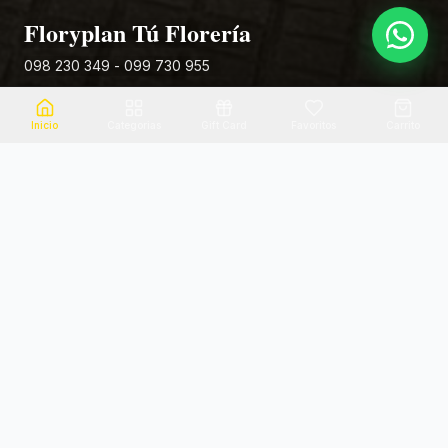
Floryplan Tú Florería
098 230 349 - 099 730 955
Rivera 881
Inicio
Categorias
Gift Card
Favoritos
Carrito
Envio el mismo dia
Flores frescas
Consultanos por zona
Calidad garantizada
Pago seguro
Soporte dedicado
100% seguro
Te ayudamos por WhatsApp