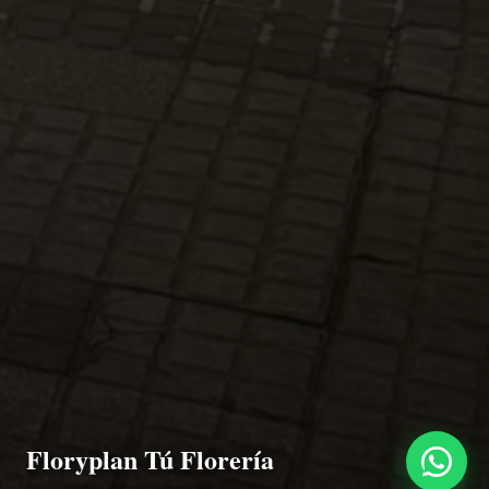
Floryplan Tú Florería