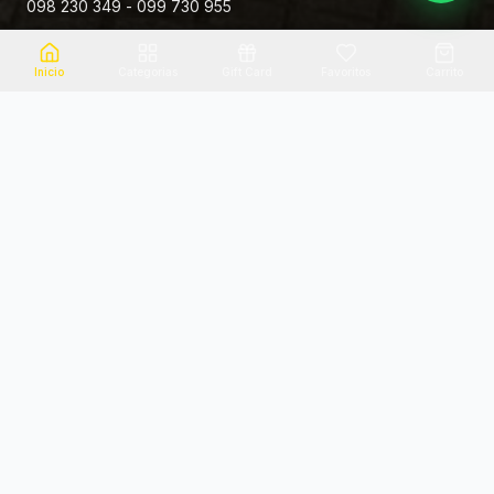
098 230 349 - 099 730 955
Rivera 881
Inicio
Categorias
Gift Card
Favoritos
Carrito
Envio el mismo dia
Flores frescas
Consultanos por zona
Calidad garantizada
Pago seguro
Soporte dedicado
100% seguro
Te ayudamos por WhatsApp
Categorias Destacadas
Explora por categoria