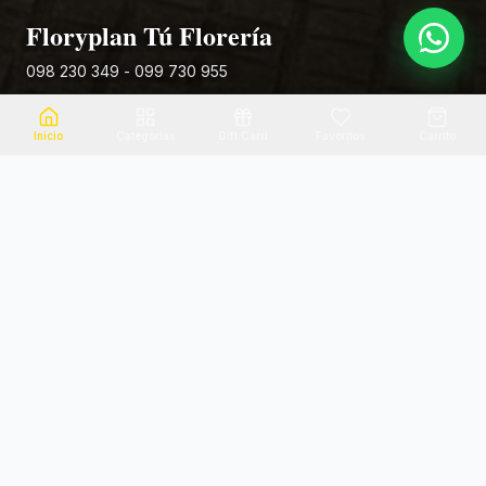
Floryplan Tú Florería
098 230 349 - 099 730 955
Rivera 881
Inicio
Categorias
Gift Card
Favoritos
Carrito
Envio el mismo dia
Flores frescas
Consultanos por zona
Calidad garantizada
Pago seguro
Soporte dedicado
100% seguro
Te ayudamos por WhatsApp