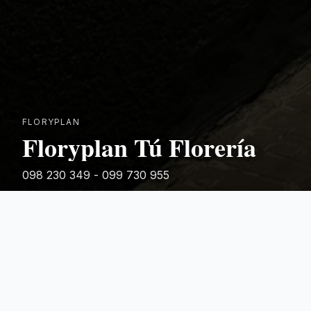
FLORYPLAN
Floryplan Tú Florería
098 230 349 - 099 730 955
Rivera 881
Categorias Destacadas