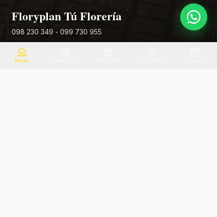
Floryplan Tú Florería
098 230 349 - 099 730 955
Rivera 881
Inicio
Categorias
Gift Card
Favoritos
Carrito
Envio el mismo dia
Flores frescas
Consultanos por zona
Calidad garantizada
Pago seguro
Soporte dedicado
100% seguro
Te ayudamos por WhatsApp