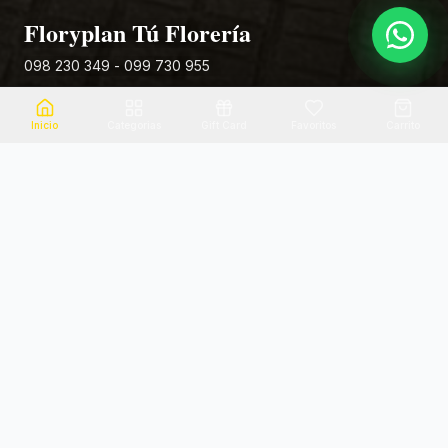
Floryplan Tú Florería
098 230 349 - 099 730 955
Rivera 881
Inicio
Categorias
Gift Card
Favoritos
Carrito
Envio el mismo dia
Flores frescas
Consultanos por zona
Calidad garantizada
Pago seguro
Soporte dedicado
100% seguro
Te ayudamos por WhatsApp