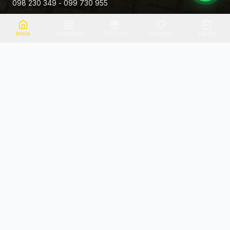
098 230 349 - 099 730 955
Rivera 881
Inicio
Categorias
Gift Card
Favoritos
Carrito
Envio el mismo dia
Flores frescas
Consultanos por zona
Calidad garantizada
Pago seguro
Soporte dedicado
100% seguro
Te ayudamos por WhatsApp
Categorias Destacadas
Explora por categoria