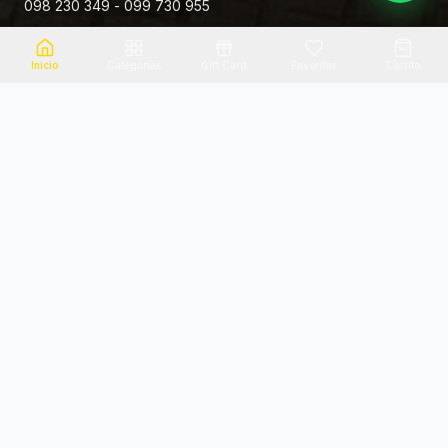
098 230 349 - 099 730 955
Rivera 881
Inicio
Categorias
Gift Card
Favoritos
Carrito
Envio el mismo dia
Flores frescas
Consultanos por zona
Calidad garantizada
Pago seguro
Soporte dedicado
100% seguro
Te ayudamos por WhatsApp
Categorias Destacadas
Explora por categoria