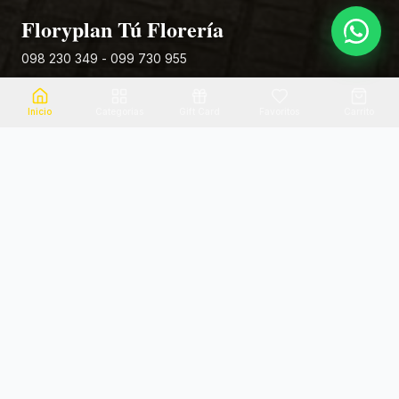
Floryplan Tú Florería
098 230 349 - 099 730 955
Rivera 881
Inicio
Categorias
Gift Card
Favoritos
Carrito
Envio el mismo dia
Flores frescas
Consultanos por zona
Calidad garantizada
Pago seguro
Soporte dedicado
100% seguro
Te ayudamos por WhatsApp