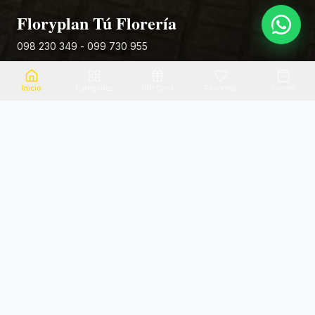
Floryplan Tú Florería
098 230 349 - 099 730 955
Rivera 881
Inicio
Categorias
Gift Card
Favoritos
Carrito
Envio el mismo dia
Flores frescas
Consultanos por zona
Calidad garantizada
Pago seguro
Soporte dedicado
100% seguro
Te ayudamos por WhatsApp