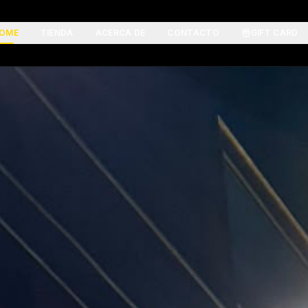
OME
TIENDA
ACERCA DE
CONTACTO
GIFT CARD