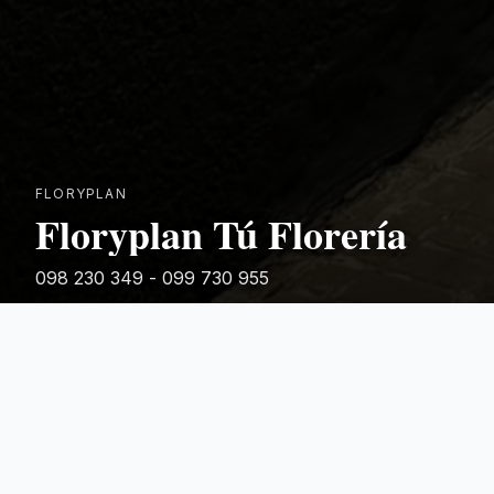
FLORYPLAN
Floryplan Tú Florería
098 230 349 - 099 730 955
Rivera 881
Categorias Destacadas