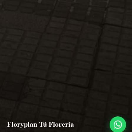
Floryplan Tú Florería