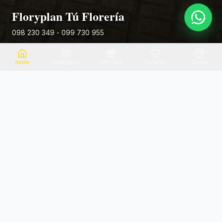
Floryplan Tú Florería
098 230 349 - 099 730 955
Rivera 881
Inicio
Categorias
Gift Card
Favoritos
Carrito
Envio el mismo dia
Flores frescas
Consultanos por zona
Calidad garantizada
Pago seguro
Soporte dedicado
100% seguro
Te ayudamos por WhatsApp