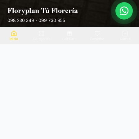
Floryplan Tú Florería
098 230 349 - 099 730 955
Rivera 881
Inicio
Categorias
Gift Card
Favoritos
Carrito
Envio el mismo dia
Flores frescas
Consultanos por zona
Calidad garantizada
Pago seguro
Soporte dedicado
100% seguro
Te ayudamos por WhatsApp