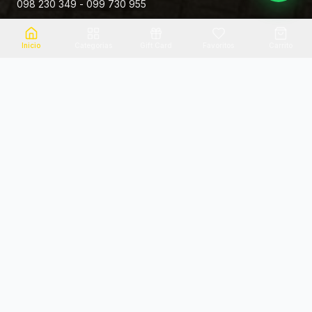
098 230 349 - 099 730 955
Rivera 881
Inicio
Categorias
Gift Card
Favoritos
Carrito
Envio el mismo dia
Flores frescas
Consultanos por zona
Calidad garantizada
Pago seguro
Soporte dedicado
100% seguro
Te ayudamos por WhatsApp
Categorias Destacadas
Explora por categoria