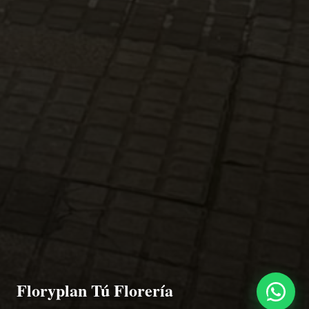
Floryplan Tú Florería