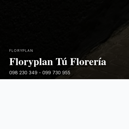
FLORYPLAN
Floryplan Tú Florería
098 230 349 - 099 730 955
Rivera 881
Categorias Destacadas