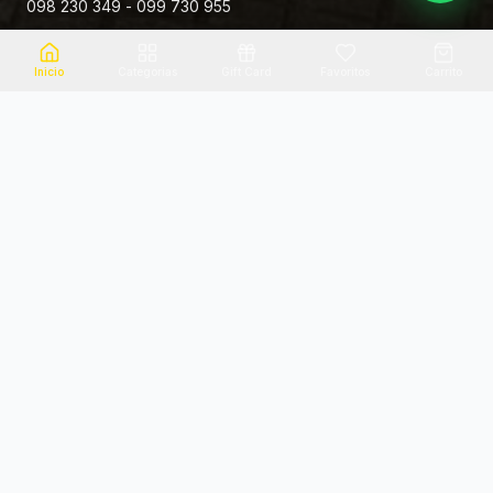
098 230 349 - 099 730 955
Rivera 881
Inicio
Categorias
Gift Card
Favoritos
Carrito
Envio el mismo dia
Flores frescas
Consultanos por zona
Calidad garantizada
Pago seguro
Soporte dedicado
100% seguro
Te ayudamos por WhatsApp
Categorias Destacadas
Explora por categoria