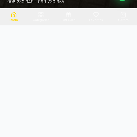
098 230 349 - 099 730 955
Rivera 881
Inicio
Categorias
Gift Card
Favoritos
Carrito
Envio el mismo dia
Flores frescas
Consultanos por zona
Calidad garantizada
Pago seguro
Soporte dedicado
100% seguro
Te ayudamos por WhatsApp
Categorias Destacadas
Explora por categoria