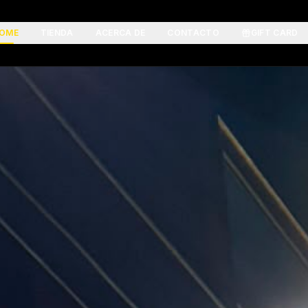
OME
TIENDA
ACERCA DE
CONTACTO
GIFT CARD