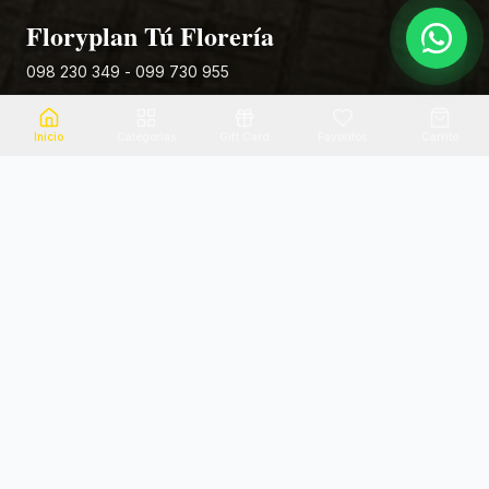
Floryplan Tú Florería
098 230 349 - 099 730 955
Rivera 881
Inicio
Categorias
Gift Card
Favoritos
Carrito
Envio el mismo dia
Flores frescas
Consultanos por zona
Calidad garantizada
Pago seguro
Soporte dedicado
100% seguro
Te ayudamos por WhatsApp