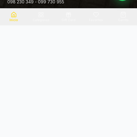
098 230 349 - 099 730 955
Rivera 881
Inicio
Categorias
Gift Card
Favoritos
Carrito
Envio el mismo dia
Flores frescas
Consultanos por zona
Calidad garantizada
Pago seguro
Soporte dedicado
100% seguro
Te ayudamos por WhatsApp
Categorias Destacadas
Explora por categoria