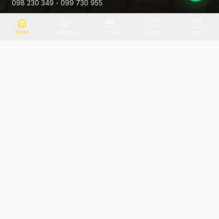
098 230 349 - 099 730 955
Rivera 881
Inicio
Categorias
Gift Card
Favoritos
Carrito
Envio el mismo dia
Flores frescas
Consultanos por zona
Calidad garantizada
Pago seguro
Soporte dedicado
100% seguro
Te ayudamos por WhatsApp
Categorias Destacadas
Explora por categoria