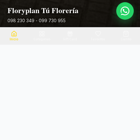
Floryplan Tú Florería
098 230 349 - 099 730 955
Rivera 881
Inicio
Categorias
Gift Card
Favoritos
Carrito
Envio el mismo dia
Flores frescas
Consultanos por zona
Calidad garantizada
Pago seguro
Soporte dedicado
100% seguro
Te ayudamos por WhatsApp