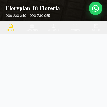
Floryplan Tú Florería
098 230 349 - 099 730 955
Rivera 881
Inicio
Categorias
Gift Card
Favoritos
Carrito
Envio el mismo dia
Flores frescas
Consultanos por zona
Calidad garantizada
Pago seguro
Soporte dedicado
100% seguro
Te ayudamos por WhatsApp