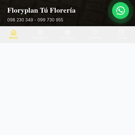
Floryplan Tú Florería
098 230 349 - 099 730 955
Rivera 881
Inicio
Categorias
Gift Card
Favoritos
Carrito
Envio el mismo dia
Flores frescas
Consultanos por zona
Calidad garantizada
Pago seguro
Soporte dedicado
100% seguro
Te ayudamos por WhatsApp