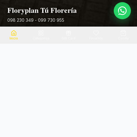
Floryplan Tú Florería
098 230 349 - 099 730 955
Rivera 881
Inicio
Categorias
Gift Card
Favoritos
Carrito
Envio el mismo dia
Flores frescas
Consultanos por zona
Calidad garantizada
Pago seguro
Soporte dedicado
100% seguro
Te ayudamos por WhatsApp