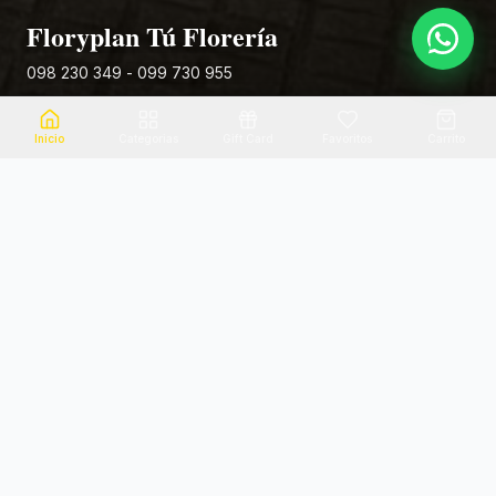
Floryplan Tú Florería
098 230 349 - 099 730 955
Rivera 881
Inicio
Categorias
Gift Card
Favoritos
Carrito
Envio el mismo dia
Flores frescas
Consultanos por zona
Calidad garantizada
Pago seguro
Soporte dedicado
100% seguro
Te ayudamos por WhatsApp