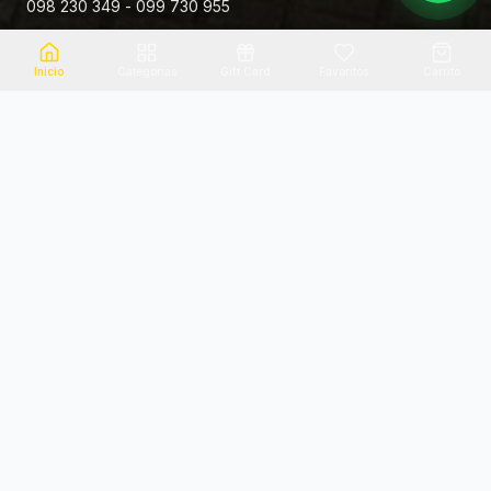
098 230 349 - 099 730 955
Rivera 881
Inicio
Categorias
Gift Card
Favoritos
Carrito
Envio el mismo dia
Flores frescas
Consultanos por zona
Calidad garantizada
Pago seguro
Soporte dedicado
100% seguro
Te ayudamos por WhatsApp
Categorias Destacadas
Explora por categoria