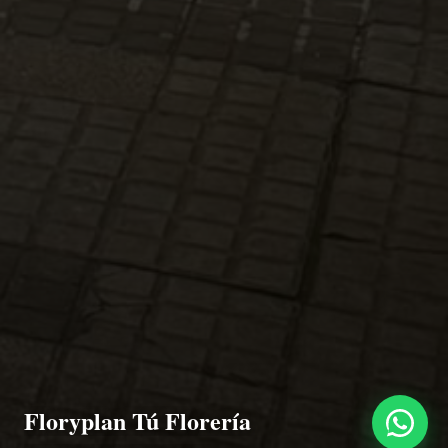
Floryplan Tú Florería