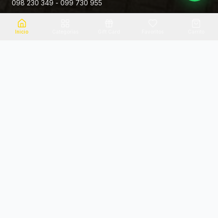
098 230 349 - 099 730 955
Rivera 881
Inicio
Categorias
Gift Card
Favoritos
Carrito
Envio el mismo dia
Flores frescas
Consultanos por zona
Calidad garantizada
Pago seguro
Soporte dedicado
100% seguro
Te ayudamos por WhatsApp
Categorias Destacadas
Explora por categoria