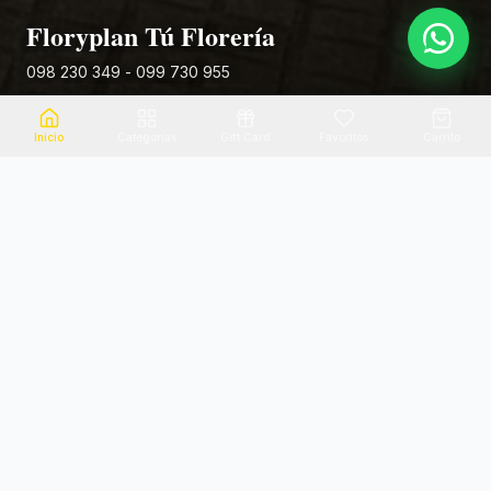
Floryplan Tú Florería
098 230 349 - 099 730 955
Rivera 881
Inicio
Categorias
Gift Card
Favoritos
Carrito
Envio el mismo dia
Flores frescas
Consultanos por zona
Calidad garantizada
Pago seguro
Soporte dedicado
100% seguro
Te ayudamos por WhatsApp