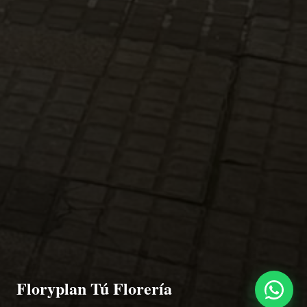
Floryplan Tú Florería