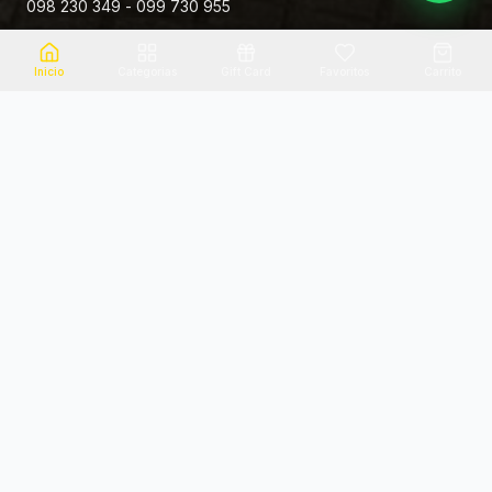
098 230 349 - 099 730 955
Rivera 881
Inicio
Categorias
Gift Card
Favoritos
Carrito
Envio el mismo dia
Flores frescas
Consultanos por zona
Calidad garantizada
Pago seguro
Soporte dedicado
100% seguro
Te ayudamos por WhatsApp
Categorias Destacadas
Explora por categoria