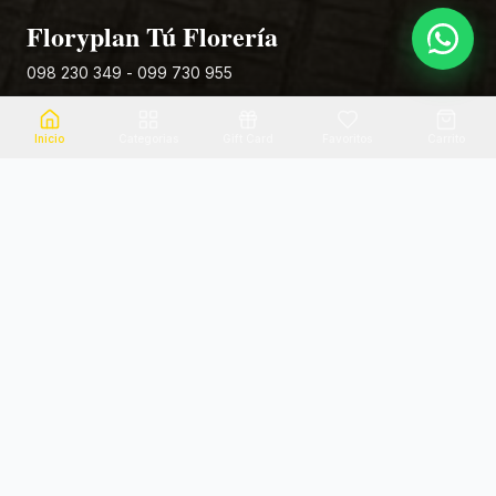
Floryplan Tú Florería
098 230 349 - 099 730 955
Rivera 881
Inicio
Categorias
Gift Card
Favoritos
Carrito
Envio el mismo dia
Flores frescas
Consultanos por zona
Calidad garantizada
Pago seguro
Soporte dedicado
100% seguro
Te ayudamos por WhatsApp