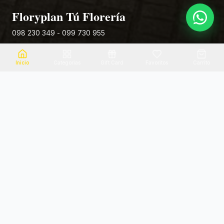
Floryplan Tú Florería
098 230 349 - 099 730 955
Rivera 881
Inicio
Categorias
Gift Card
Favoritos
Carrito
Envio el mismo dia
Flores frescas
Consultanos por zona
Calidad garantizada
Pago seguro
Soporte dedicado
100% seguro
Te ayudamos por WhatsApp