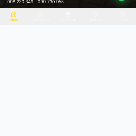
098 230 349 - 099 730 955
Rivera 881
Inicio
Categorias
Gift Card
Favoritos
Carrito
Envio el mismo dia
Flores frescas
Consultanos por zona
Calidad garantizada
Pago seguro
Soporte dedicado
100% seguro
Te ayudamos por WhatsApp
Categorias Destacadas
Explora por categoria