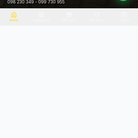
098 230 349 - 099 730 955
Rivera 881
Inicio
Categorias
Gift Card
Favoritos
Carrito
Envio el mismo dia
Flores frescas
Consultanos por zona
Calidad garantizada
Pago seguro
Soporte dedicado
100% seguro
Te ayudamos por WhatsApp
Categorias Destacadas
Explora por categoria