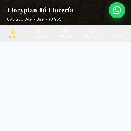
Floryplan Tú Florería
098 230 349 - 099 730 955
Rivera 881
Inicio
Categorias
Gift Card
Favoritos
Carrito
Envio el mismo dia
Flores frescas
Consultanos por zona
Calidad garantizada
Pago seguro
Soporte dedicado
100% seguro
Te ayudamos por WhatsApp