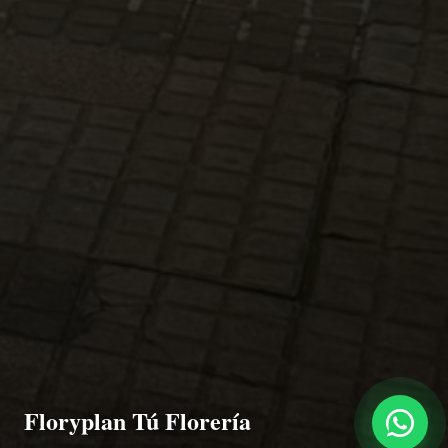
Floryplan Tú Florería