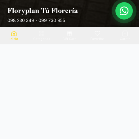
Floryplan Tú Florería
098 230 349 - 099 730 955
Rivera 881
Inicio
Categorias
Gift Card
Favoritos
Carrito
Envio el mismo dia
Flores frescas
Consultanos por zona
Calidad garantizada
Pago seguro
Soporte dedicado
100% seguro
Te ayudamos por WhatsApp