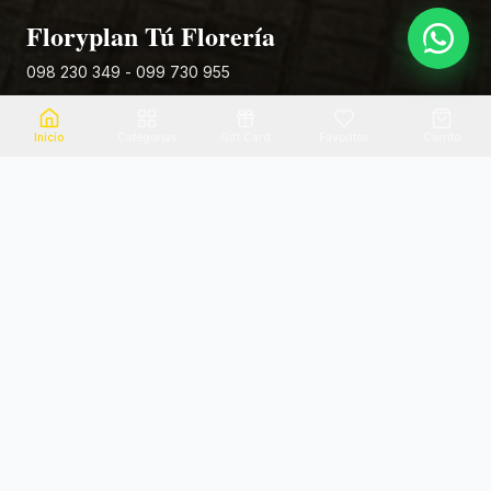
Floryplan Tú Florería
098 230 349 - 099 730 955
Rivera 881
Inicio
Categorias
Gift Card
Favoritos
Carrito
Envio el mismo dia
Flores frescas
Consultanos por zona
Calidad garantizada
Pago seguro
Soporte dedicado
100% seguro
Te ayudamos por WhatsApp